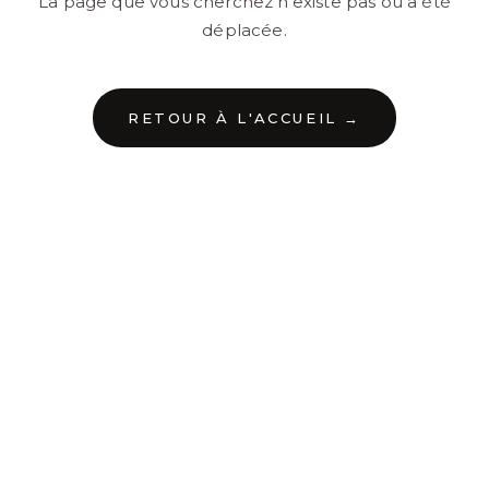
La page que vous cherchez n'existe pas ou a été
déplacée.
RETOUR À L'ACCUEIL →
←