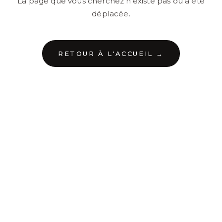
La page que vous cherchez n'existe pas ou a été
déplacée.
RETOUR À L'ACCUEIL →
←