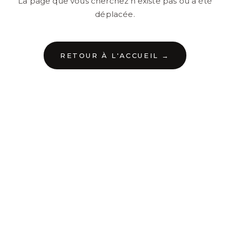
La page que vous cherchez n'existe pas ou a été
déplacée.
RETOUR À L'ACCUEIL →
←