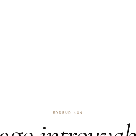
ERREUR 404
age
introuvab