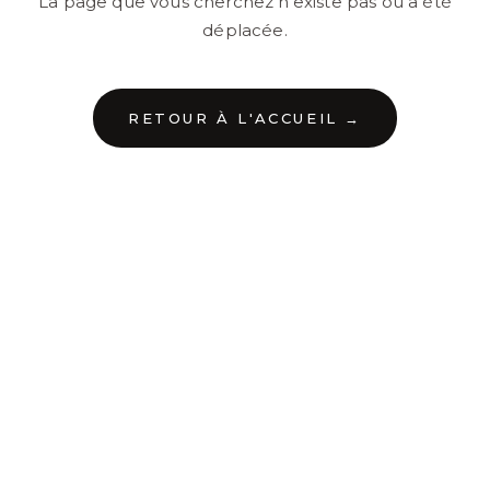
La page que vous cherchez n'existe pas ou a été
déplacée.
RETOUR À L'ACCUEIL →
←