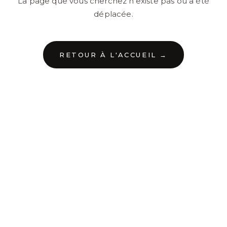
La page que vous cherchez n'existe pas ou a été
déplacée.
RETOUR À L'ACCUEIL →
←