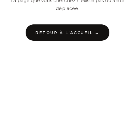
La page que vous cherchez n'existe pas ou a été
déplacée.
RETOUR À L'ACCUEIL →
←