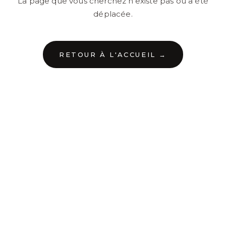
La page que vous cherchez n'existe pas ou a été
déplacée.
RETOUR À L'ACCUEIL →
←