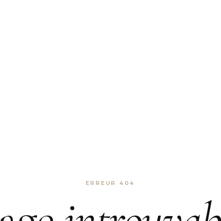
ERREUR 404
age
introuvab