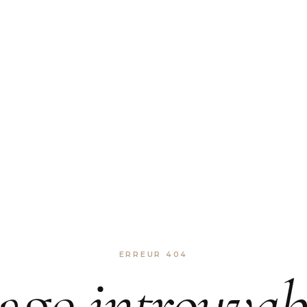
ERREUR 404
age
introuvab