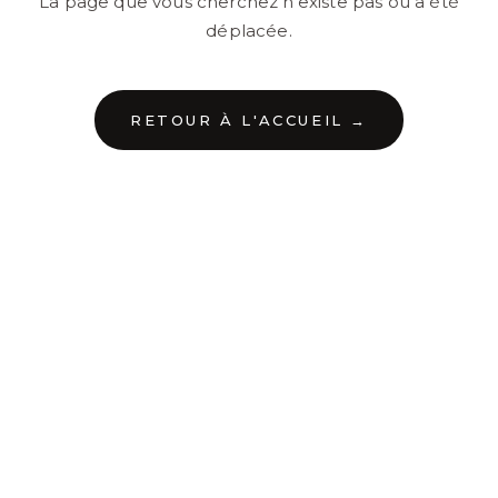
La page que vous cherchez n'existe pas ou a été
déplacée.
RETOUR À L'ACCUEIL →
←