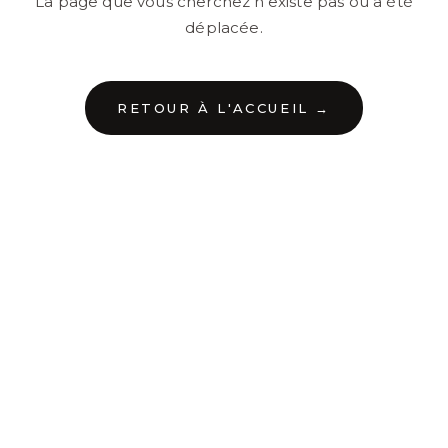
La page que vous cherchez n'existe pas ou a été
déplacée.
RETOUR À L'ACCUEIL →
←