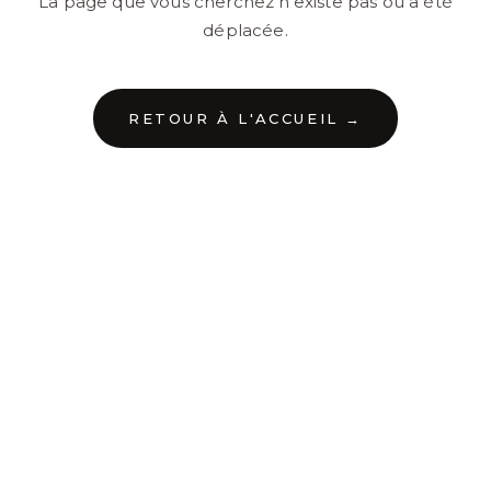
La page que vous cherchez n'existe pas ou a été
déplacée.
RETOUR À L'ACCUEIL →
←