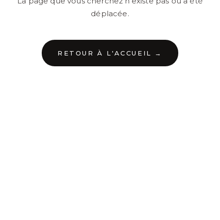
La page que vous cherchez n'existe pas ou a été
déplacée.
RETOUR À L'ACCUEIL →
←