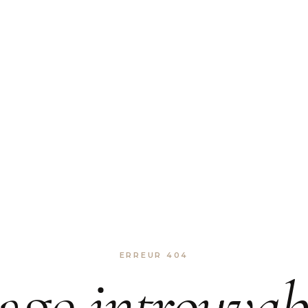
ERREUR 404
age
introuvab