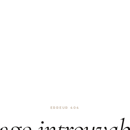
ERREUR 404
age
introuvab