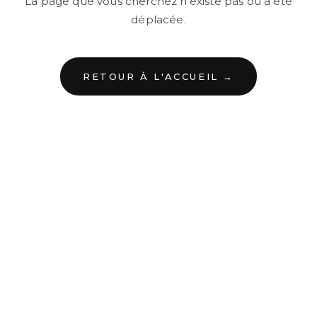
La page que vous cherchez n'existe pas ou a été
déplacée.
RETOUR À L'ACCUEIL →
←