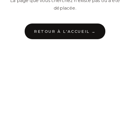
La page que vous cherchez n'existe pas ou a été
déplacée.
RETOUR À L'ACCUEIL →
←