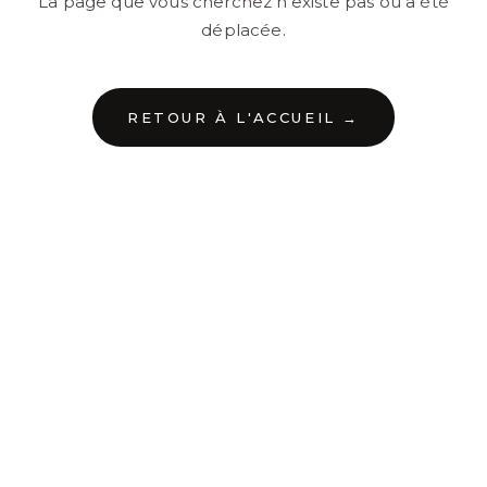
La page que vous cherchez n'existe pas ou a été
déplacée.
RETOUR À L'ACCUEIL →
←