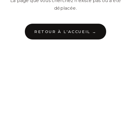
La page que vous cherchez n'existe pas ou a été
déplacée.
RETOUR À L'ACCUEIL →
←