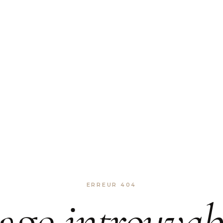
ERREUR 404
age
introuvab