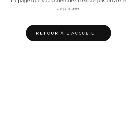
La page que vous cherchez n'existe pas ou a été
déplacée.
RETOUR À L'ACCUEIL →
←