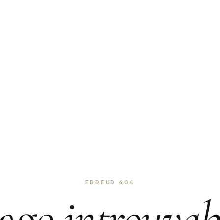
ERREUR 404
age
introuvab