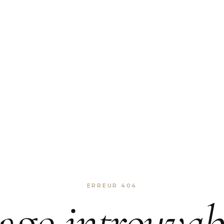
ERREUR 404
age
introuvab