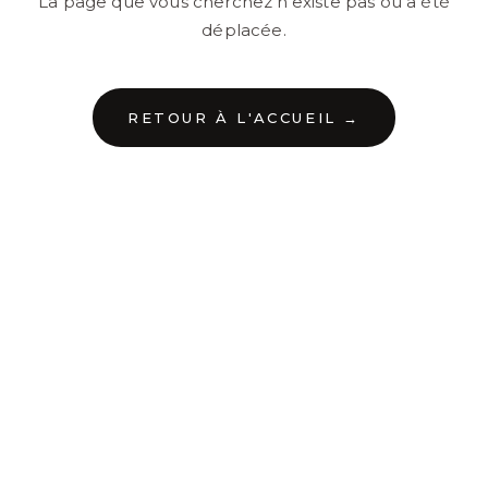
La page que vous cherchez n'existe pas ou a été
déplacée.
RETOUR À L'ACCUEIL →
←