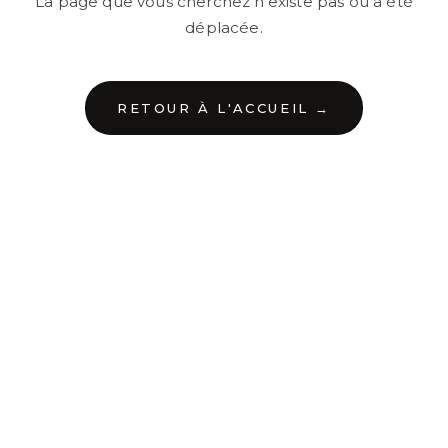
La page que vous cherchez n'existe pas ou a été
déplacée.
RETOUR À L'ACCUEIL →
←