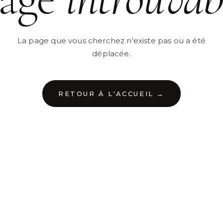
La page que vous cherchez n'existe pas ou a été
déplacée.
RETOUR À L'ACCUEIL →