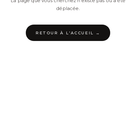
La page que vous cherchez n'existe pas ou a été
déplacée.
RETOUR À L'ACCUEIL →
←