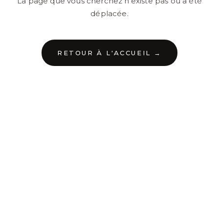
La page que vous cherchez n'existe pas ou a été
déplacée.
RETOUR À L'ACCUEIL →
←