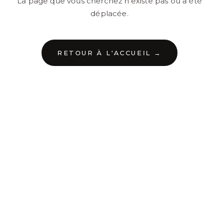
La page que vous cherchez n'existe pas ou a été
déplacée.
RETOUR À L'ACCUEIL →
←