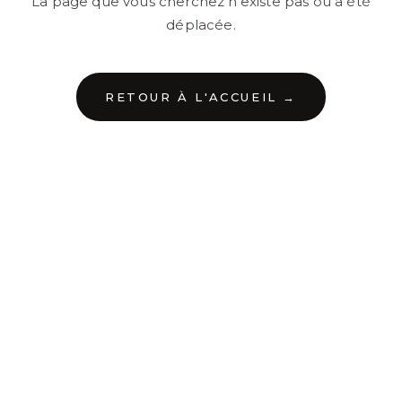
La page que vous cherchez n'existe pas ou a été
déplacée.
RETOUR À L'ACCUEIL →
←