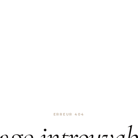
ERREUR 404
age
introuvab