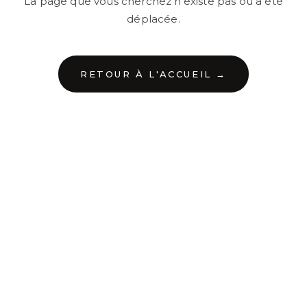
La page que vous cherchez n'existe pas ou a été
déplacée.
RETOUR À L'ACCUEIL →
←