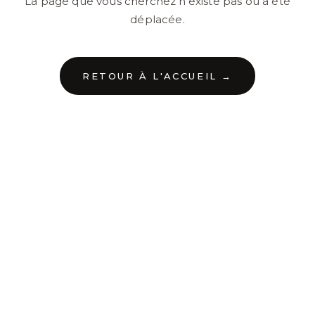
La page que vous cherchez n'existe pas ou a été
déplacée.
RETOUR À L'ACCUEIL →
←