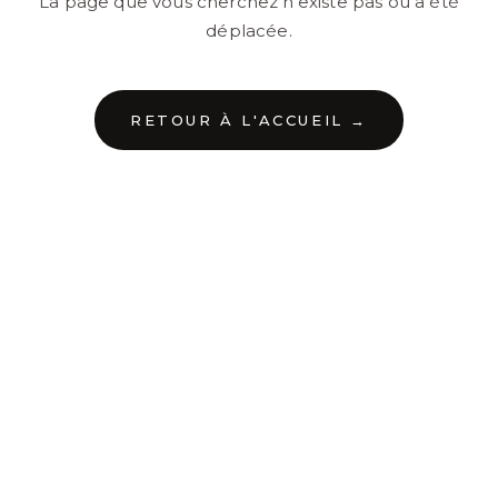
La page que vous cherchez n'existe pas ou a été
déplacée.
RETOUR À L'ACCUEIL →
←