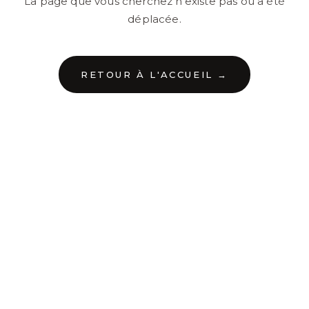
La page que vous cherchez n'existe pas ou a été
déplacée.
RETOUR À L'ACCUEIL →
←