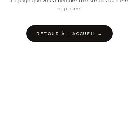
La page que vous cherchez n'existe pas ou a été
déplacée.
RETOUR À L'ACCUEIL →
←