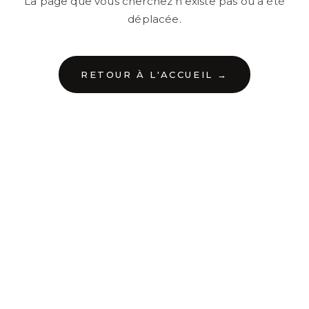
La page que vous cherchez n'existe pas ou a été
déplacée.
RETOUR À L'ACCUEIL →
←