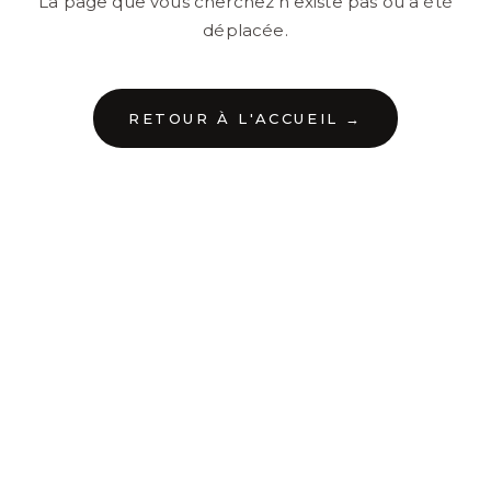
La page que vous cherchez n'existe pas ou a été
déplacée.
RETOUR À L'ACCUEIL →
←