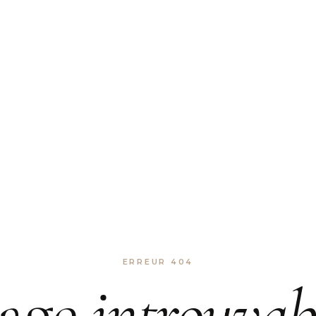
ERREUR 404
age
introuvab