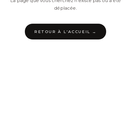
La page que vous cherchez n'existe pas ou a été
déplacée.
RETOUR À L'ACCUEIL →
←