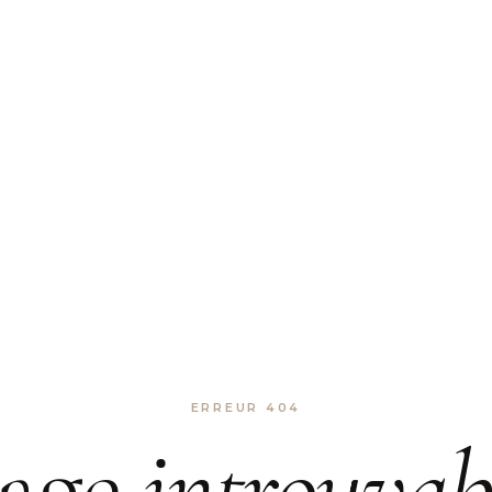
ERREUR 404
age
introuvab