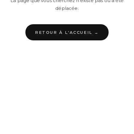
La page que vous cherchez n'existe pas ou a été
déplacée.
RETOUR À L'ACCUEIL →
←