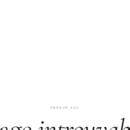
ERREUR 404
age
introuvab