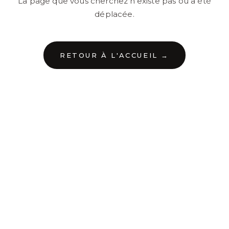
La page que vous cherchez n'existe pas ou a été
déplacée.
RETOUR À L'ACCUEIL →
←