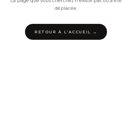
La page que vous cherchez n'existe pas ou a été
déplacée.
RETOUR À L'ACCUEIL →
←