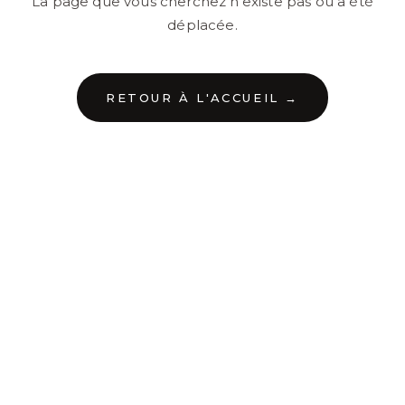
La page que vous cherchez n'existe pas ou a été
déplacée.
RETOUR À L'ACCUEIL →
←