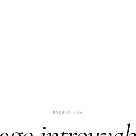
ERREUR 404
age
introuvab