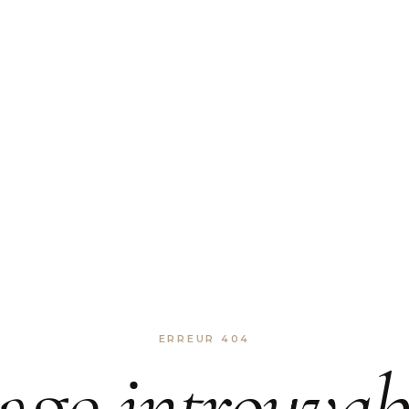
ERREUR 404
age
introuvab