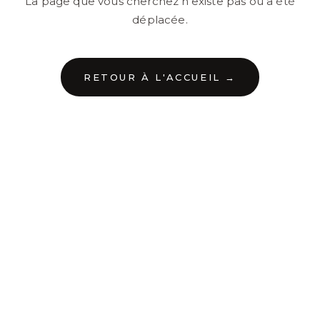
La page que vous cherchez n'existe pas ou a été
déplacée.
RETOUR À L'ACCUEIL →
←